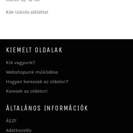
Kék tükrös előtéttel
KIEMELT OLDALAK
Kik vagyunk?
Webshopunk működése
Hogyan keressek az oldalon?
Keresek az oldalon!
ÁLTALÁNOS INFORMÁCIÓK
ÁSZF
Adatkezelés