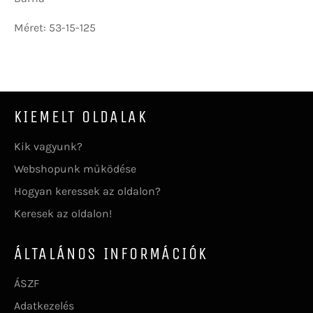
Méret: 53-15-125
KIEMELT OLDALAK
Kik vagyunk?
Webshopunk működése
Hogyan keressek az oldalon?
Keresek az oldalon!
ÁLTALÁNOS INFORMÁCIÓK
ÁSZF
Adatkezelés