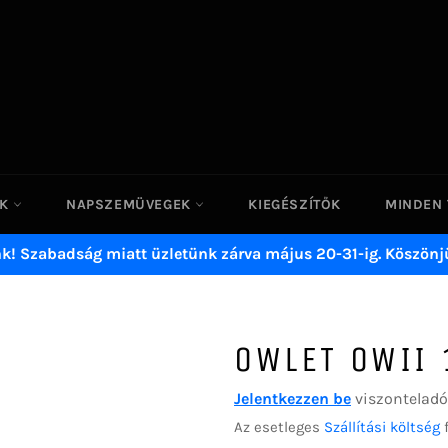
EK
NAPSZEMÜVEGEK
KIEGÉSZÍTŐK
MINDEN
nk! Szabadság miatt üzletünk zárva május 20-31-ig. Köszönj
OWLET OWII 
Jelentkezzen be
viszonteladók
Az esetleges
Szállítási költség
f