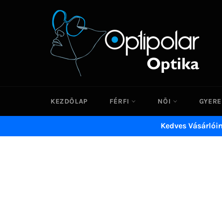
Ugrás
a
tartalomhoz
KEZDŐLAP
FÉRFI
NŐI
GYER
Kedves Vásárlói