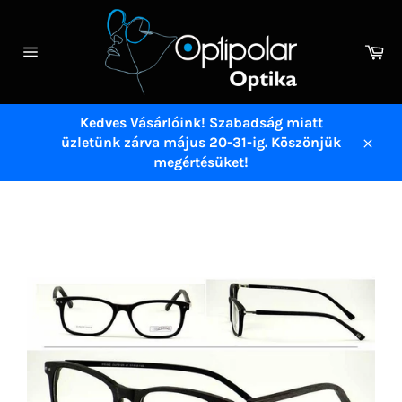
Ugrás
a
tartalomhoz
Ko
Navigáció
a
webhelyen
Kedves Vásárlóink! Szabadság miatt
üzletünk zárva május 20-31-ig. Köszönjük
Bezá
megértésüket!