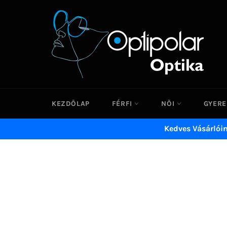
Ugrás
a
tartalomhoz
KEZDŐLAP
FÉRFI
NŐI
GYER
Kedves Vásárlói