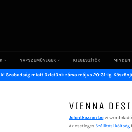
EK
NAPSZEMÜVEGEK
KIEGÉSZÍTŐK
MINDEN
nk! Szabadság miatt üzletünk zárva május 20-31-ig. Köszönj
VIENNA DES
Jelentkezzen be
viszonteladók
Az esetleges
Szállítási költség
f